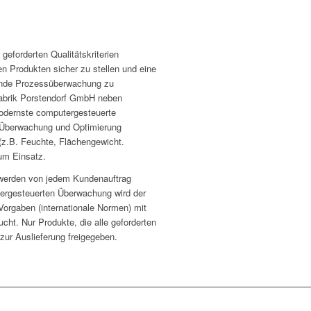
eforderten Qualitätskriterien
n Produkten sicher zu stellen und eine
fende Prozessüberwachung zu
fabrik Porstendorf GmbH neben
odernste computergesteuerte
, Überwachung und Optimierung
(z.B. Feuchte, Flächengewicht.
zum Einsatz.
 werden von jedem Kundenauftrag
rgesteuerten Überwachung wird der
Vorgaben (internationale Normen) mit
cht. Nur Produkte, die alle geforderten
n zur Auslieferung freigegeben.