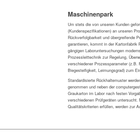
Maschinenpark
Um stets die von unseren Kunden geford
(Kundenspezifikationen) an unseren Pro
Rückverfolgbarkeit und übergreifende 
garantieren, kommt in der Kartonfabri
gängigen Laboruntersuchungen moderns
Prozessleittechnik zur Regelung, Über
verschiedener Prozessparameter (z.B. 
Biegesteifigkeit, Leimungsgrad) zum Ei
Standardisierte Rückhaltemuster werde
genommen und neben der computergest
Graukarton im Labor nach festen Vorgab
verschiedenen Prüfgeräten untersucht. N
Qualitätskriterien erfüllen, werden zur A