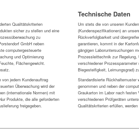
Technische Daten
erten Qualitätskriterien
Um stets die von unseren Kunden g
dukten sicher zu stellen und eine
(Kundenspezifikationen) an unsere
Prozessüberwachung zu
Rückverfolgbarkeit und übergrei
k Porstendorf GmbH neben
garantieren, kommt in der Karton
te computergesteuerte
gängigen Laboruntersuchungen m
wachung und Optimierung
Prozessleittechnik zur Regelung
Feuchte, Flächengewicht.
verschiedener Prozessparameter 
nsatz.
Biegesteifigkeit, Leimungsgrad) 
n von jedem Kundenauftrag
Standardisierte Rückhaltemuster
euerten Überwachung wird der
genommen und neben der compute
en (internationale Normen) mit
Graukarton im Labor nach festen 
ur Produkte, die alle geforderten
verschiedenen Prüfgeräten untersu
uslieferung freigegeben.
Qualitätskriterien erfüllen, werde