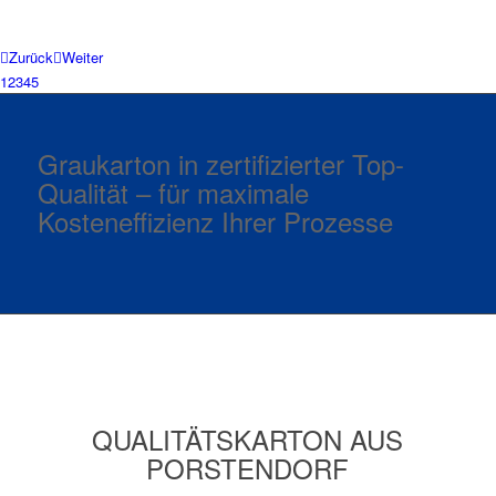
Zurück
Weiter
1
2
3
4
5
Graukarton in zertifizierter Top-
Qualität – für maximale
Kosteneffizienz Ihrer Prozesse
QUALITÄTSKARTON AUS
PORSTENDORF